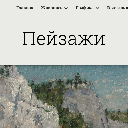
Главная
Живопись
Графика
Выставк
ip to main content
Skip to navigat
Пейзажи